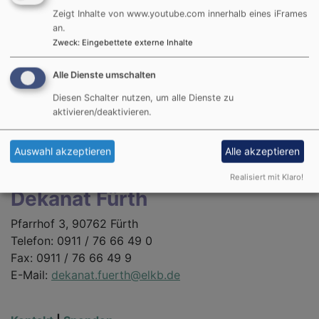
Subbass 16’
Zeigt Inhalte von www.youtube.com innerhalb eines iFrames
Prinzipal 8’
an.
Gedackt 8’
Zweck
:
Eingebettete externe Inhalte
Oktave 4’
Regal 4’
Alle Dienste umschalten
Diesen Schalter nutzen, um alle Dienste zu
Koppeln: I/P • II/P • II/I
aktivieren/deaktivieren.
Auswahl akzeptieren
Alle akzeptieren
Kontakt
Realisiert mit Klaro!
Dekanat Fürth
Pfarrhof 3, 90762 Fürth
Telefon: 0911 / 76 66 49 0
Fax: 0911 / 76 66 49 9
E-Mail:
dekanat.fuerth@elkb.de