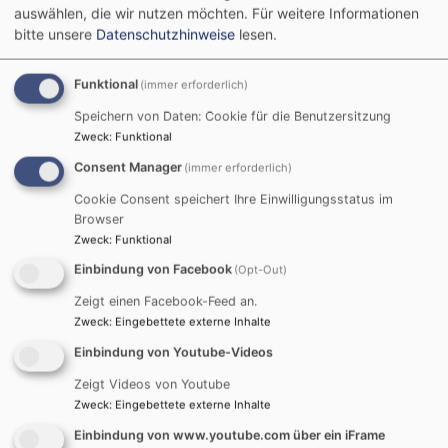
Oktave 4’
auswählen, die wir nutzen möchten.
Für weitere Informationen
bitte unsere
Datenschutzhinweise
lesen.
Spitzflöte 4’
Superoktave 2’
Mixtur 3fach
Funktional
(immer erforderlich)
Trompete 8’
Speichern von Daten: Cookie für die Benutzersitzung
Zweck
:
Funktional
II. Manual (
C-c
’
’
’
’,
Schwellwerk)
Consent Manager
(immer erforderlich)
Gedackt 8’
Prinzipal 4’
Cookie Consent speichert Ihre Einwilligungsstatus im
Nachthorn 4’
Browser
Zweck
:
Funktional
Nasat 2 2/3’
Waldflöte 2’
Einbindung von Facebook
(Opt-Out)
Terz 1 3/5’
Zeigt einen Facebook-Feed an.
Zimbel 3fach
Zweck
:
Eingebettete externe Inhalte
Vox coelestis 8’
Einbindung von Youtube-Videos
Oboe 8’
Zeigt Videos von Youtube
Tremulant
Zweck
:
Eingebettete externe Inhalte
Pedal (C-d’)
Einbindung von www.youtube.com über ein iFrame