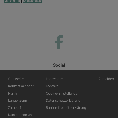
Kontakt
|
Spenden
Social
Hauptnavigation
Fußbereichsmenü
Benutzerm
Startseite
Impressum
Anmelden
Konzertkalender
Kontakt
Fürth
Cookie-Einstellungen
Langenzenn
Datenschutzerklärung
Zirndorf
Barrierefreiheitserklärung
Kantorinnen und