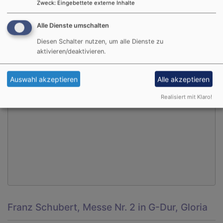
Zweck
:
Eingebettete externe Inhalte
Alle Dienste umschalten
Diesen Schalter nutzen, um alle Dienste zu
Externe Inhalte von www.youtube.com anzeigen?
aktivieren/deaktivieren.
Ja (einmalig)
Auswahl akzeptieren
Alle akzeptieren
Datenschutzeinstellungen verwalten
Realisiert mit Klaro!
Franz Schubert, Messe Nr. 2 in G-Dur, Gloria