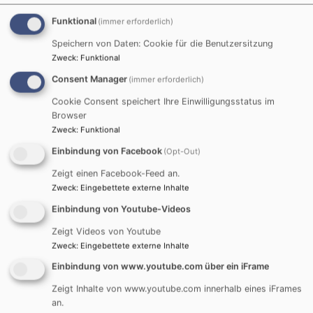
Funktional
(immer erforderlich)
Speichern von Daten: Cookie für die Benutzersitzung
Zweck
:
Funktional
Consent Manager
(immer erforderlich)
Cookie Consent speichert Ihre Einwilligungsstatus im
Franz Schubert, Messe Nr. 2 in
Browser
Zweck
:
Funktional
G-Dur
Einbindung von Facebook
(Opt-Out)
Aufführung November 2017
Zeigt einen Facebook-Feed an.
Zweck
:
Eingebettete externe Inhalte
Franz Schubert, Messe Nr. 2 in G-Dur, Kyrie
Einbindung von Youtube-Videos
Zeigt Videos von Youtube
Zweck
:
Eingebettete externe Inhalte
Einbindung von www.youtube.com über ein iFrame
Zeigt Inhalte von www.youtube.com innerhalb eines iFrames
an.