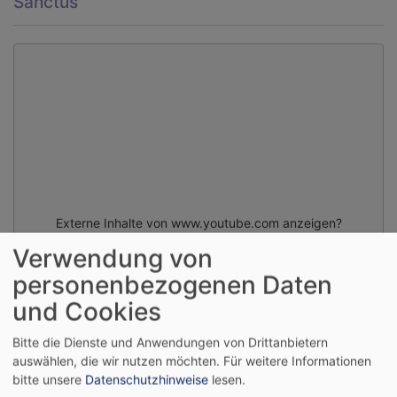
Sanctus
Externe Inhalte von www.youtube.com anzeigen?
Verwendung von
Ja (einmalig)
personenbezogenen Daten
Datenschutzeinstellungen verwalten
und Cookies
Bitte die Dienste und Anwendungen von Drittanbietern
auswählen, die wir nutzen möchten.
Für weitere Informationen
bitte unsere
Datenschutzhinweise
lesen.