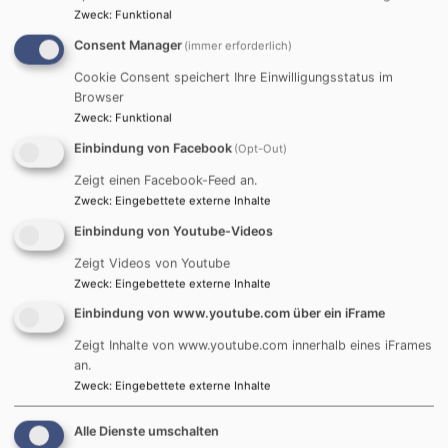
Zweck
:
Funktional
Consent Manager
(immer erforderlich)
Cookie Consent speichert Ihre Einwilligungsstatus im
Browser
Zweck
:
Funktional
Einbindung von Facebook
(Opt-Out)
Zeigt einen Facebook-Feed an.
Zweck
:
Eingebettete externe Inhalte
1
/
30
Einbindung von Youtube-Videos
Zeigt Videos von Youtube
Zweck
:
Eingebettete externe Inhalte
Einbindung von www.youtube.com über ein iFrame
Fotos: Martin Adel, Stadtkantorei Fürth
Zeigt Inhalte von www.youtube.com innerhalb eines iFrames
an.
Zweck
:
Eingebettete externe Inhalte
Alle Dienste umschalten
Kontakt