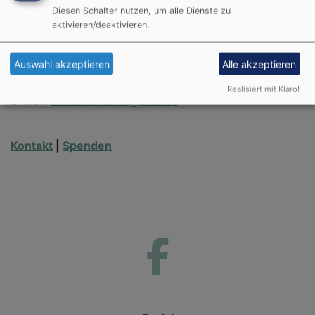
Diesen Schalter nutzen, um alle Dienste zu
Dekanat Fürth
aktivieren/deaktivieren.
Pfarrhof 3, 90762 Fürth
Auswahl akzeptieren
Alle akzeptieren
Telefon: 0911 / 76 66 49 0
Fax: 0911 / 76 66 49 9
Realisiert mit Klaro!
E-Mail:
dekanat.fuerth@elkb.de
Kontakt
|
Spenden