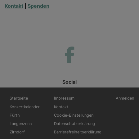
Kontakt
|
Spenden
Social
Hauptnavigation
Fußbereichsmenü
Benutzerm
Startseite
Impressum
Anmelden
Konzertkalender
Kontakt
Fürth
Cookie-Einstellungen
Langenzenn
Datenschutzerklärung
Zirndorf
Barrierefreiheitserklärung