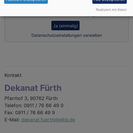
Realisiert mit Klaro!
Externe Videos (Youtube) anzeigen?
Ja (einmalig)
Datenschutzeinstellungen verwalten
Kontakt
Dekanat Fürth
Pfarrhof 3, 90762 Fürth
Telefon: 0911 / 76 66 49 0
Fax: 0911 / 76 66 49 9
E-Mail:
dekanat.fuerth@elkb.de