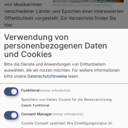
von Musikerinnen
Bildrechte
Sirka Schwartz-Uppendieck
verschiedener Länder und Epochen einer interessierten
Öffentlichkeit vorgestellt. Ein Verzeichnis finden Sie
hier:
•
alphabetisch
nach Namen und
Verwendung von
•
chronologisch
nach Geburtsjahren geordnet.
personenbezogenen Daten
•
Pressestimmen
ergänzen den Überblick.
und Cookies
Diese Aufführungen setzen einen besonderen Akzent
im Kulturleben der Stadt.
Bitte die Dienste und Anwendungen von Drittanbietern
auswählen, die wir nutzen möchten.
Für weitere Informationen
bitte unsere
Datenschutzhinweise
lesen.
Funktional
(immer erforderlich)
Musik von Frauen: Termine
Speichern von Daten: Cookie für die Benutzersitzung
Zweck
:
Funktional
Sa
28.02.2026
| 18.00h | Auferstehungskirche
Consent Manager
(immer erforderlich)
Leuchtende Orgelfarben
Die Späth-Orgel stellt sich vor: Récit expressif
Cookie Consent speichert Ihre Einwilligungsstatus im