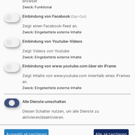
Browser
Mit Musik von Siegrid Ernst und Mélanie Bonis
Zweck
:
Funktional
Sirka Schwartz-Uppendieck
(Orgel), Michael
Herrschel (Rezitation)
Einbindung von Facebook
(Opt-Out)
Eintritt frei
Zeigt einen Facebook-Feed an.
Zweck
:
Eingebettete externe Inhalte
Sa
28.03.2026
| 18.00h | St. Paul (Gemeindehaus)
Einbindung von Youtube-Videos
Esther-Lieder: barock & modern
Musik von Élisabeth Jacquet de La Guerre und Yulim
Zeigt Videos von Youtube
Kim
Zweck
:
Eingebettete externe Inhalte
Annemarie Koller (Sopran), Caroline Hausen
Einbindung von www.youtube.com über ein iFrame
(Blockflöten), Michael Herrschel (Rezitation),
Sirka
Zeigt Inhalte von www.youtube.com innerhalb eines iFrames
Schwartz-Uppendieck
(Klavier & Leitung)
an.
Eintritt frei
Zweck
:
Eingebettete externe Inhalte
Alle Dienste umschalten
Diesen Schalter nutzen, um alle Dienste zu
aktivieren/deaktivieren.
Romantische Musik: Sirka Schwartz-
Uppendieck & Ensemble
Auswahl akzeptieren
Alle akzeptieren