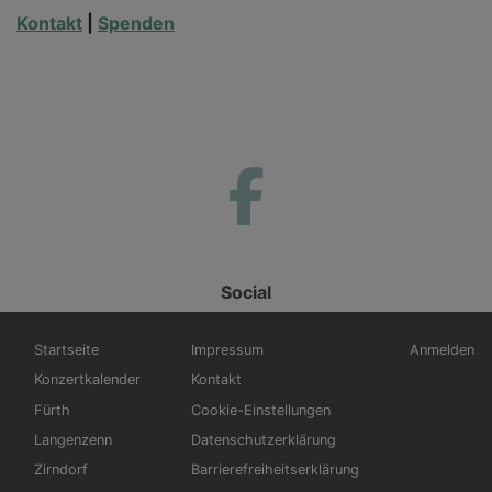
Kontakt
|
Spenden
Social
Hauptnavigation
Fußbereichsmenü
Benutzerm
Startseite
Impressum
Anmelden
Konzertkalender
Kontakt
Fürth
Cookie-Einstellungen
Langenzenn
Datenschutzerklärung
Zirndorf
Barrierefreiheitserklärung