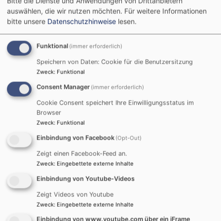
Bitte die Dienste und Anwendungen von Drittanbietern
Chorwerke wurden in dieser Zeit erarbeitet und
auswählen, die wir nutzen möchten.
Für weitere Informationen
bitte unsere
Datenschutzhinweise
lesen.
erfolgreich auf hohem Niveau aufgeführt.
Als gefragter Bassbariton interpretiert Markus Simon
Funktional
(immer erforderlich)
die gängigen Oratorienpartien aus Barock, Klassik und
Speichern von Daten: Cookie für die Benutzersitzung
Romantik ebenso wie klassische und moderne Lieder
Zweck
:
Funktional
und Opernrollen. Die Vielseitigkeit und Wandelbarkeit
Consent Manager
(immer erforderlich)
seiner Stimme reicht bis hin zu Jazz und Gospel. Im
Bereich der zeitgenössischen Musik hat Markus Simon
Cookie Consent speichert Ihre Einwilligungsstatus im
mehrere Uraufführungen gestaltet:
Browser
Zweck
:
Funktional
• Holmer Becker: Vier Lieder (1998, Texte: Rainer
Maria Rilke)
Einbindung von Facebook
(Opt-Out)
• Dorothea Hofmann: Debora. Oratorium (2013,
Zeigt einen Facebook-Feed an.
Libretto: Michael Herrschel)
Zweck
:
Eingebettete externe Inhalte
• Hans Kraus-Hübner: Legende von der Heiligen
Einbindung von Youtube-Videos
Walburga. Oratorium (2002, Libretto: Reinhard Knodt)
Zeigt Videos von Youtube
• Hans Kraus-Hübner: Liebesfluch. Oper (2011,
Zweck
:
Eingebettete externe Inhalte
Libretto: Michaela Moritz)
• Hans Georg Leinberger: The Diary of Pontius Pilate.
Einbindung von www.youtube.com über ein iFrame