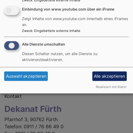
Zweck
:
Eingebettete externe Inhalte
Pedal (C-d’)
Einbindung von www.youtube.com über ein iFrame
Subbass 16’
Zeigt Inhalte von www.youtube.com innerhalb eines iFrames
Violon 8’
an.
Choralbass 4’
Zweck
:
Eingebettete externe Inhalte
Pedalkoppel I • Pedalkoppel II • Manualkoppel II/I •
Alle Dienste umschalten
Superkoppel II/I • Superkoppel II
Diesen Schalter nutzen, um alle Dienste zu
aktivieren/deaktivieren.
Feste Kombinationen: mf, f, ff
Registerschweller, Jalousieschweller
Auswahl akzeptieren
Alle akzeptieren
Realisiert mit Klaro!
Kontakt
Dekanat Fürth
Pfarrhof 3, 90762 Fürth
Telefon: 0911 / 76 66 49 0