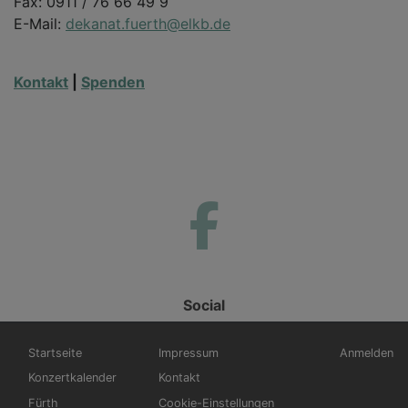
Fax: 0911 / 76 66 49 9
E-Mail:
dekanat.fuerth@elkb.de
Kontakt
|
Spenden
Social
Hauptnavigation
Fußbereichsmenü
Benutzerm
Startseite
Impressum
Anmelden
Konzertkalender
Kontakt
Fürth
Cookie-Einstellungen