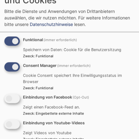
und Cookies
I. Manual (Hauptwerk)
Bitte die Dienste und Anwendungen von Drittanbietern
auswählen, die wir nutzen möchten.
Für weitere Informationen
Prinzipal 8’
bitte unsere
Datenschutzhinweise
lesen.
Gedackt 8’
Oktav 4’
Funktional
(immer erforderlich)
Schwiegel 2’
Mixtur 1 1/3’
Speichern von Daten: Cookie für die Benutzersitzung
Zweck
:
Funktional
II. Manual (Schwellwerk)
Consent Manager
(immer erforderlich)
Cymbel 1/2’
Terzflöte 1 3/5’
Cookie Consent speichert Ihre Einwilligungsstatus im
Browser
Oktav 2’
Zweck
:
Funktional
Quintflöte 2 2/3’
Einbindung von Facebook
Sesquialter 2fach
(Opt-Out)
Engprinzipal 4’
Zeigt einen Facebook-Feed an.
Traversflöte 8’
Zweck
:
Eingebettete externe Inhalte
Konzertflöte 8’
Einbindung von Youtube-Videos
Quintade 8’
Zeigt Videos von Youtube
Dolce 8’