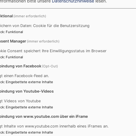
Informationen bitte unsere
Datenschutzhinweise
lesen.
Firma Deininger & Renner. Das 8’- und das 4’-Register sind o
oßtal) betreut.
ktional
(immer erforderlich)
ichern von Daten: Cookie für die Benutzersitzung
ck
:
Funktional
sent Manager
(immer erforderlich)
kie Consent speichert Ihre Einwilligungsstatus im Browser
ck
:
Funktional
bindung von Facebook
(Opt-Out)
gt einen Facebook-Feed an.
ck
:
Eingebettete externe Inhalte
bindung von Youtube-Videos
gt Videos von Youtube
ck
:
Eingebettete externe Inhalte
bindung von www.youtube.com über ein iFrame
gt Inhalte von www.youtube.com innerhalb eines iFrames an.
ck
:
Eingebettete externe Inhalte