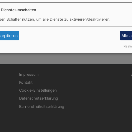
e Dienste umschalten
sen Schalter nutzen, um alle Dienste zu aktivieren/deaktivieren.
zeptieren
Alle 
Reali
Fußbereichsmenü
Be
Impressum
Kontakt
Cookie-Einstellungen
Datenschutzerklärung
Barrierefreiheitserklärung