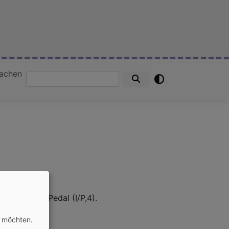
achen
Suche
ngehängtem Pedal (I/P,4).
tern gebaut.
n möchten.