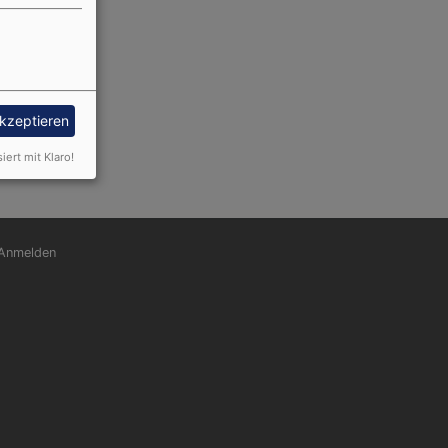
akzeptieren
Social
siert mit Klaro!
nutzermenü
Anmelden