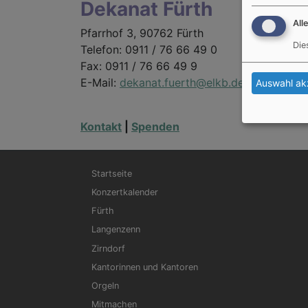
Dekanat Fürth
All
Pfarrhof 3, 90762 Fürth
Die
Telefon: 0911 / 76 66 49 0
Fax: 0911 / 76 66 49 9
E-Mail:
dekanat.fuerth@elkb.de
Auswahl ak
Kontakt
|
Spenden
Hauptnavigation
Startseite
Konzertkalender
Fürth
Langenzenn
Zirndorf
Kantorinnen und Kantoren
Orgeln
Mitmachen